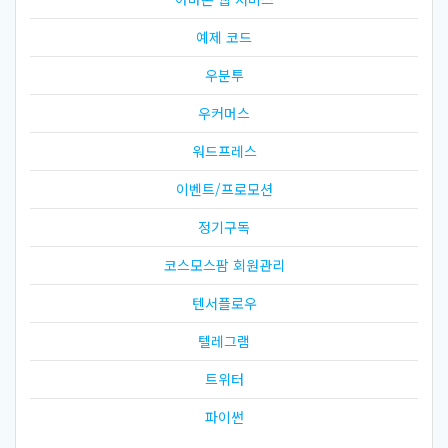
예제 코드
우분투
우커머스
워드프레스
이벤트/프로모션
정기구독
코스모스팜 회원관리
텐서플로우
텔레그램
트위터
파이썬