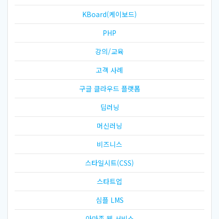
KBoard(케이보드)
PHP
강의/교육
고객 사례
구글 클라우드 플랫폼
딥러닝
머신러닝
비즈니스
스타일시트(CSS)
스타트업
심플 LMS
아마존 웹 서비스