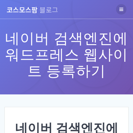
Skip
코스모스팜
블로그
to
content
네이버 검색엔진에
워드프레스 웹사이
트 등록하기
네이버 검색엔진에