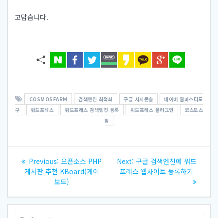
고맙습니다.
COSMOSFARM
검색엔진 최적화
구글 서치콘솔
네이버 웹마스터도
구
워드프레스
워드프레스 검색엔진 등록
워드프레스 플러그인
코스모스
팜
글
Previous
Next
Previous:
오픈소스 PHP
Next:
구글 검색엔진에 워드
내
post:
post:
게시판 추천 KBoard(케이
프레스 웹사이트 등록하기
보드)
비
게
Search