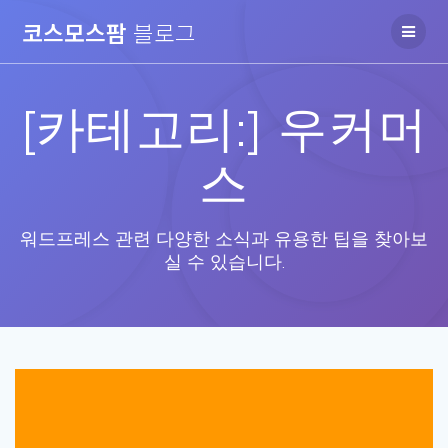
Skip
코스모스팜
블로그
to
content
[카테고리:]
우커머
스
워드프레스 관련 다양한 소식과 유용한 팁을 찾아보
실 수 있습니다.