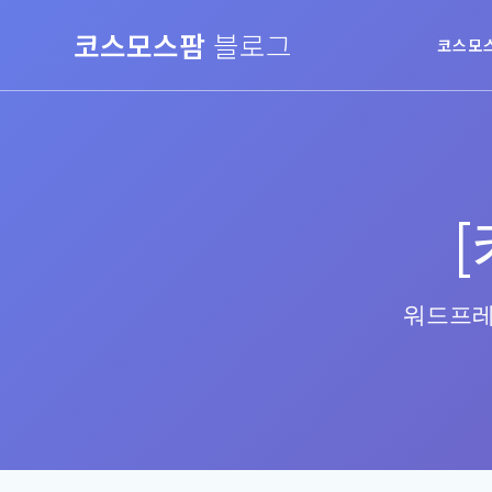
Skip
코스모스팜
블로그
to
코스모
content
워드프레