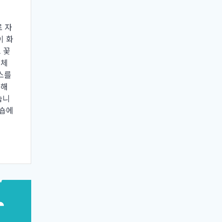
 자
이 화
 꽃
업체
스를
인해
습니
어숍에