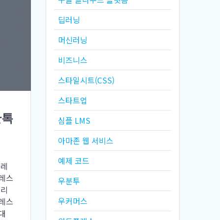
딥러닝
머신러닝
비즈니스
스타일시트(CSS)
스타트업
단톡
심플 LMS
아마존 웹 서비스
예제 코드
프레
프레스
우분투
프리
우커머스
프레스
대