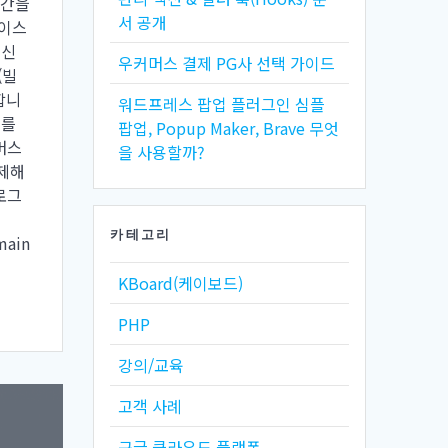
기간을
서 공개
나이스
 신
우커머스 결제 PG사 선택 가이드
(빌
합니
워드프레스 팝업 플러그인 심플
이를
팝업, Popup Maker, Brave 무엇
머스
을 사용할까?
제해
로그
카테고리
main
KBoard(케이보드)
PHP
강의/교육
고객 사례
구글 클라우드 플랫폼