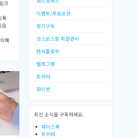
워드프레스
 링크
이벤트/프로모션
카오톡
있습
정기구독
코스모스팜 회원관리
 문의해
텐서플로우
텔레그램
트위터
파이썬
최신 소식을 구독하세요.
페이스북
트위터