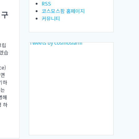
RSS
코스모스팜 홈페이지
 구
커뮤니티
Tweets by cosmosfarm
크립
보겠습
e)
대면
기하
우는
명해
청 하