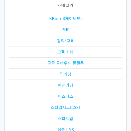
카테고리
KBoard(케이보드)
PHP
강의/교육
고객 사례
구글 클라우드 플랫폼
딥러닝
머신러닝
비즈니스
스타일시트(CSS)
스타트업
심플 LMS