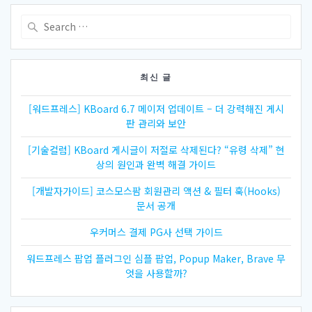
Search
for:
최신 글
[워드프레스] KBoard 6.7 메이저 업데이트 – 더 강력해진 게시
판 관리와 보안
[기술컬럼] KBoard 게시글이 저절로 삭제된다? “유령 삭제” 현
상의 원인과 완벽 해결 가이드
[개발자가이드] 코스모스팜 회원관리 액션 & 필터 훅(Hooks)
문서 공개
우커머스 결제 PG사 선택 가이드
워드프레스 팝업 플러그인 심플 팝업, Popup Maker, Brave 무
엇을 사용할까?