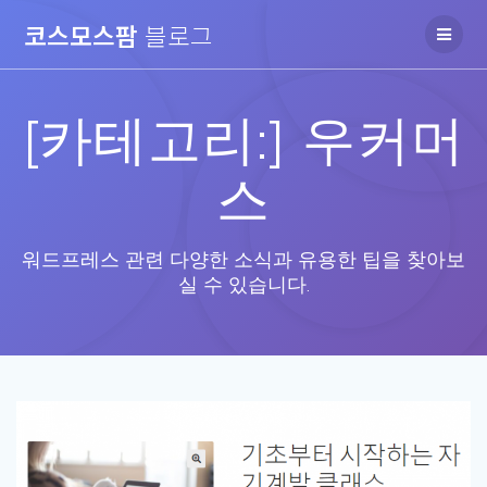
Skip
코스모스팜
블로그
to
content
[카테고리:]
우커머
스
워드프레스 관련 다양한 소식과 유용한 팁을 찾아보
실 수 있습니다.