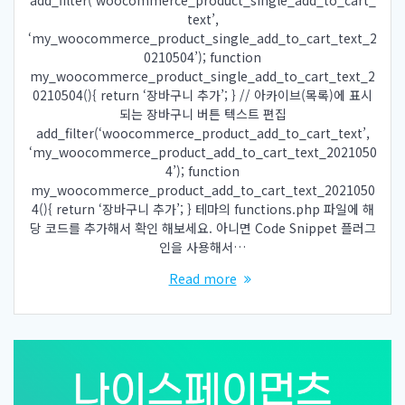
add_filter(‘woocommerce_product_single_add_to_cart_
text’,
‘my_woocommerce_product_single_add_to_cart_text_2
0210504’); function
my_woocommerce_product_single_add_to_cart_text_2
0210504(){ return ‘장바구니 추가’; } // 아카이브(목록)에 표시
되는 장바구니 버튼 텍스트 편집
add_filter(‘woocommerce_product_add_to_cart_text’,
‘my_woocommerce_product_add_to_cart_text_2021050
4’); function
my_woocommerce_product_add_to_cart_text_2021050
4(){ return ‘장바구니 추가’; } 테마의 functions.php 파일에 해
당 코드를 추가해서 확인 해보세요. 아니면 Code Snippet 플러그
인을 사용해서…
Read more