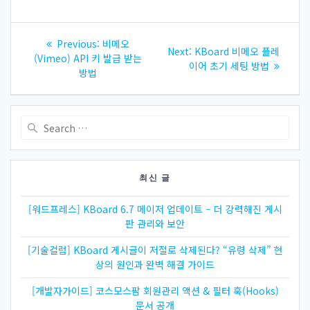
글
Previous
Previous:
비메오
Next
Next:
KBoard 비메오 플레
내
post:
(Vimeo) API 키 발급 받는
post:
이어 초기 세팅 방법
방법
비
게
Search
for:
이
션
최신 글
[워드프레스] KBoard 6.7 메이저 업데이트 – 더 강력해진 게시
판 관리와 보안
[기술컬럼] KBoard 게시글이 저절로 삭제된다? “유령 삭제” 현
상의 원인과 완벽 해결 가이드
[개발자가이드] 코스모스팜 회원관리 액션 & 필터 훅(Hooks)
문서 공개