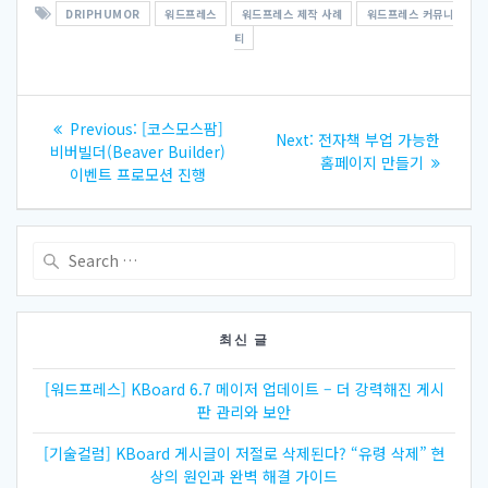
DRIPHUMOR
워드프레스
워드프레스 제작 사례
워드프레스 커뮤니
티
글
Previous
Previous:
[코스모스팜]
Next
Next:
전자책 부업 가능한
내
post:
비버빌더(Beaver Builder)
post:
홈페이지 만들기
이벤트 프로모션 진행
비
게
Search
for:
이
션
최신 글
[워드프레스] KBoard 6.7 메이저 업데이트 – 더 강력해진 게시
판 관리와 보안
[기술컬럼] KBoard 게시글이 저절로 삭제된다? “유령 삭제” 현
상의 원인과 완벽 해결 가이드