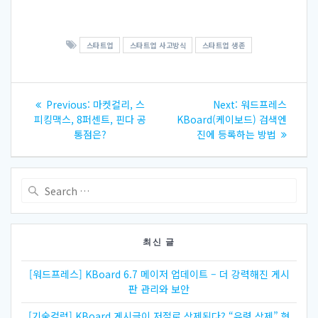
스타트업
스타트업 사고방식
스타트업 생존
글
Previous
Next
Previous:
마켓컬리, 스
Next:
워드프레스
내
post:
post:
피킹맥스, 8퍼센트, 핀다 공
KBoard(케이보드) 검색엔
통점은?
진에 등록하는 방법
비
게
Search
for:
이
션
최신 글
[워드프레스] KBoard 6.7 메이저 업데이트 – 더 강력해진 게시
판 관리와 보안
[기술컬럼] KBoard 게시글이 저절로 삭제된다? “유령 삭제” 현