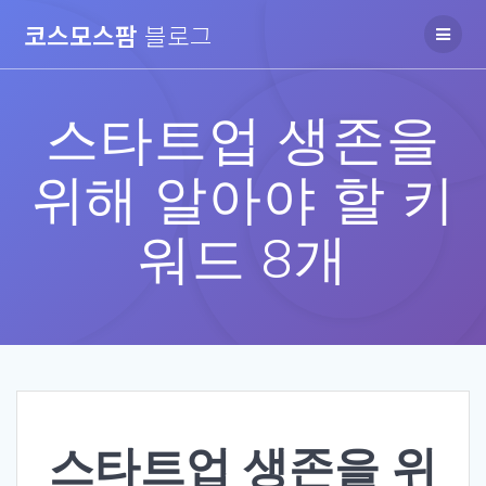
Skip
코스모스팜
블로그
to
content
스타트업 생존을
위해 알아야 할 키
워드 8개
스타트업 생존을 위