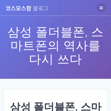
Skip
코스모스팜
블로그
to
content
삼성 폴더블폰, 스
마트폰의 역사를
다시 쓰다
삼성 폴더블폰, 스마