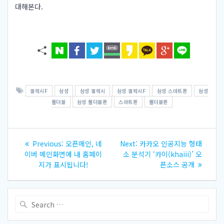
대해본다.
갤럭시F
삼성
삼성 갤럭시
삼성 갤럭시F
삼성 스마트폰
삼성
폴더블
삼성 폴더블폰
스마트폰
폴더블폰
글
Previous
Next
Previous:
오픈메인, 네
Next:
카카오 인공지능 형태
내
post:
post:
이버 메인화면에 내 홈페이
소 분석기 ‘카이(khaiii)’ 오
지가 표시됩니다!
픈소스 공개
비
게
Search
for:
이