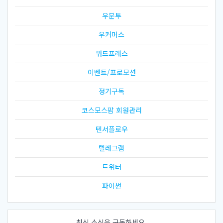
우분투
우커머스
워드프레스
이벤트/프로모션
정기구독
코스모스팜 회원관리
텐서플로우
텔레그램
트위터
파이썬
최신 소식을 구독하세요.