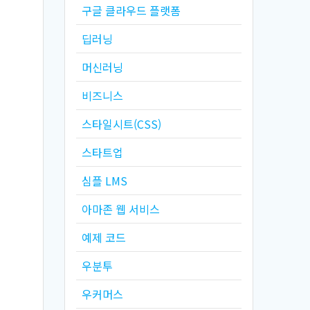
구글 클라우드 플랫폼
딥러닝
머신러닝
비즈니스
스타일시트(CSS)
스타트업
심플 LMS
아마존 웹 서비스
예제 코드
우분투
우커머스