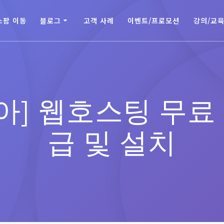
스팜 이동
블로그
고객 사례
이벤트/프로모션
강의/교
비아] 웹호스팅 무료 
급 및 설치