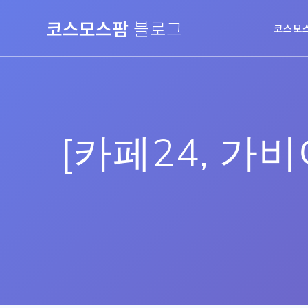
Skip
코스모스팜
블로그
to
코스모
content
[카페24, 가