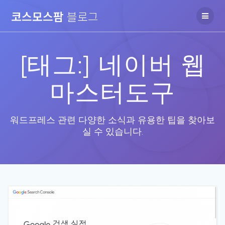
Skip
코스모스팜
블로그
to
content
[태그:]
네이버 웹
마스터도구
워드프레스 관련 다양한 소식과 유용한 팁을 찾아보
실 수 있습니다.