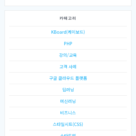
카테고리
KBoard(케이보드)
PHP
강의/교육
고객 사례
구글 클라우드 플랫폼
딥러닝
머신러닝
비즈니스
스타일시트(CSS)
스타트업