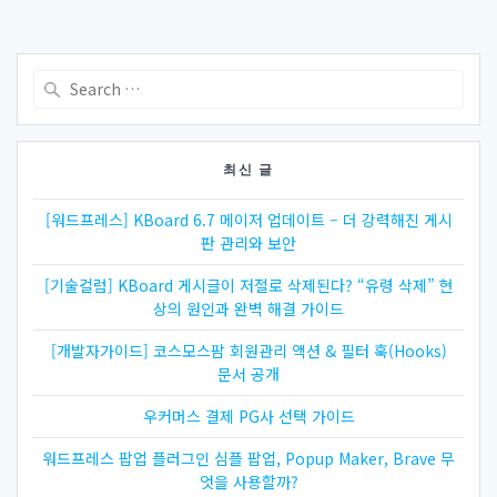
Search
for:
최신 글
[워드프레스] KBoard 6.7 메이저 업데이트 – 더 강력해진 게시
판 관리와 보안
[기술컬럼] KBoard 게시글이 저절로 삭제된다? “유령 삭제” 현
상의 원인과 완벽 해결 가이드
[개발자가이드] 코스모스팜 회원관리 액션 & 필터 훅(Hooks)
문서 공개
우커머스 결제 PG사 선택 가이드
워드프레스 팝업 플러그인 심플 팝업, Popup Maker, Brave 무
엇을 사용할까?