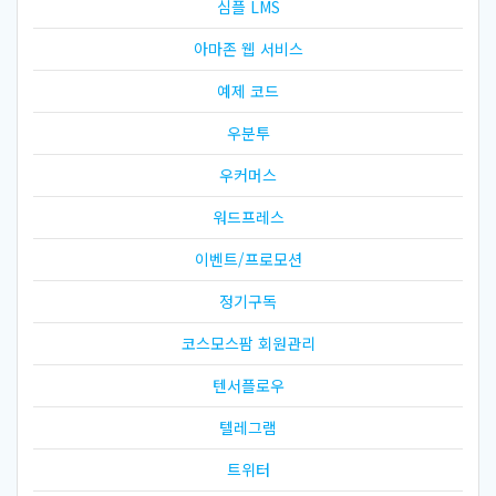
심플 LMS
아마존 웹 서비스
예제 코드
우분투
우커머스
워드프레스
이벤트/프로모션
정기구독
코스모스팜 회원관리
텐서플로우
텔레그램
트위터