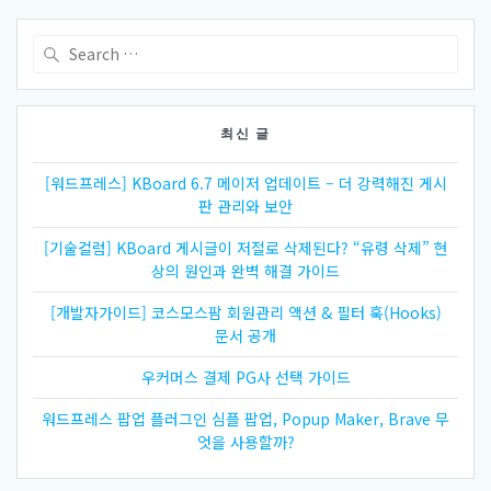
Search
for:
최신 글
[워드프레스] KBoard 6.7 메이저 업데이트 – 더 강력해진 게시
판 관리와 보안
[기술컬럼] KBoard 게시글이 저절로 삭제된다? “유령 삭제” 현
상의 원인과 완벽 해결 가이드
[개발자가이드] 코스모스팜 회원관리 액션 & 필터 훅(Hooks)
문서 공개
우커머스 결제 PG사 선택 가이드
워드프레스 팝업 플러그인 심플 팝업, Popup Maker, Brave 무
엇을 사용할까?