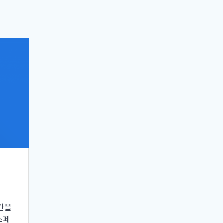
간을
스페