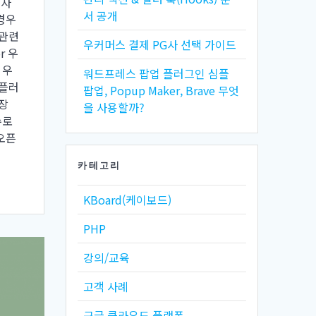
전자
서 공개
경우
 관련
우커머스 결제 PG사 선택 가이드
r 우
 우
워드프레스 팝업 플러그인 심플
 플러
팝업, Popup Maker, Brave 무엇
장
을 사용할까?
수로
오픈
카테고리
KBoard(케이보드)
PHP
강의/교육
고객 사례
구글 클라우드 플랫폼