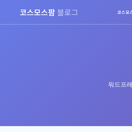
Skip
코스모스팜
블로그
to
코스모
content
워드프레