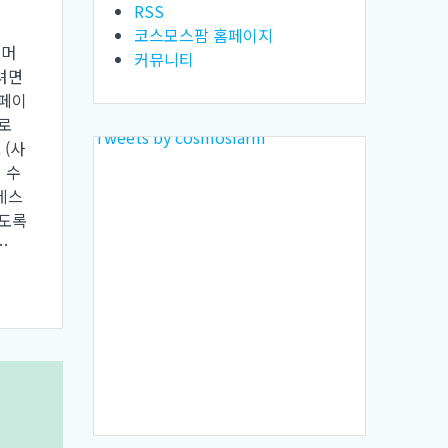
RSS
코스모스팜 홈페이지
커머
커뮤니티
려면
 페이
로
Tweets by cosmosfarm
 (사
 수
레스
있도록
…