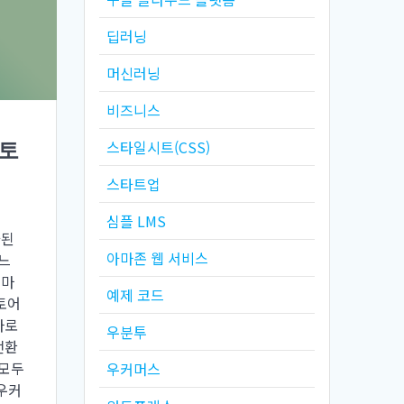
딥러닝
머신러닝
비즈니스
스타일시트(CSS)
토
스타트업
심플 LMS
화된
아마존 웹 서비스
느
지마
예제 코드
토어
나로
우분투
전환
 모두
우커머스
우커