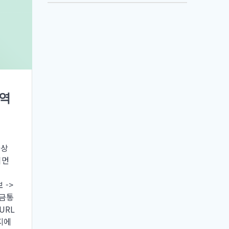
역
가상
이먼
보 ->
입금통
URL
지에