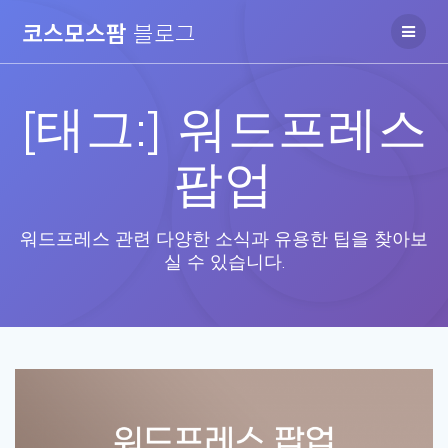
Skip
코스모스팜
블로그
to
content
[태그:]
워드프레스
팝업
워드프레스 관련 다양한 소식과 유용한 팁을 찾아보
실 수 있습니다.