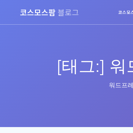
Skip
코스모스팜
블로그
to
코스모
content
[태그:]
워
워드프레