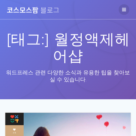
Skip
코스모스팜
블로그
to
content
[태그:]
월정액제헤
어샵
워드프레스 관련 다양한 소식과 유용한 팁을 찾아보
실 수 있습니다.