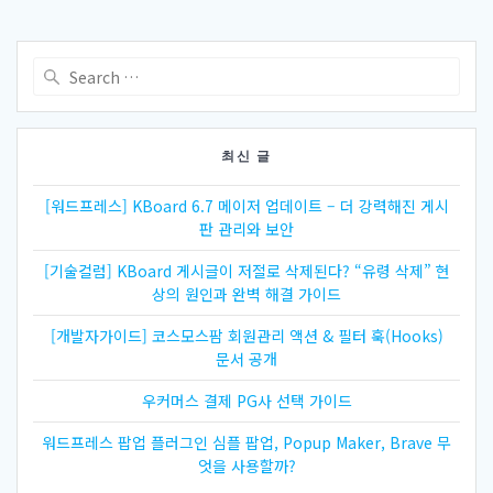
Search
for:
최신 글
[워드프레스] KBoard 6.7 메이저 업데이트 – 더 강력해진 게시
판 관리와 보안
[기술컬럼] KBoard 게시글이 저절로 삭제된다? “유령 삭제” 현
상의 원인과 완벽 해결 가이드
[개발자가이드] 코스모스팜 회원관리 액션 & 필터 훅(Hooks)
문서 공개
우커머스 결제 PG사 선택 가이드
워드프레스 팝업 플러그인 심플 팝업, Popup Maker, Brave 무
엇을 사용할까?