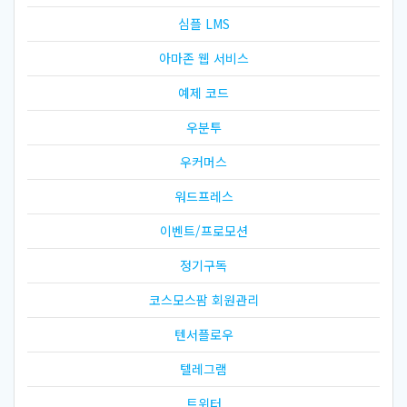
심플 LMS
아마존 웹 서비스
예제 코드
우분투
우커머스
워드프레스
이벤트/프로모션
정기구독
코스모스팜 회원관리
텐서플로우
텔레그램
트위터