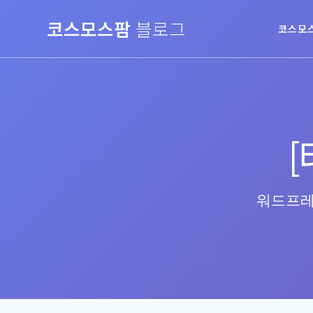
Skip
코스모스팜
블로그
to
코스모
content
[
워드프레