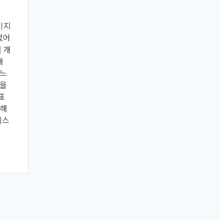
이지
없어
 개
내
 느
민을
표
개해
레스