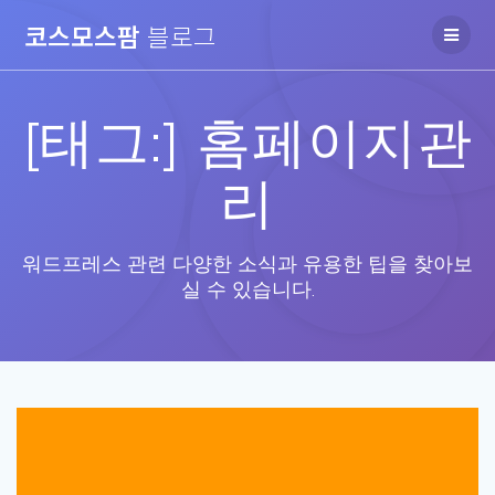
Skip
코스모스팜
블로그
to
content
[태그:]
홈페이지관
리
워드프레스 관련 다양한 소식과 유용한 팁을 찾아보
실 수 있습니다.