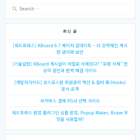
Search
for:
최신 글
[워드프레스] KBoard 6.7 메이저 업데이트 – 더 강력해진 게시
판 관리와 보안
[기술컬럼] KBoard 게시글이 저절로 삭제된다? “유령 삭제” 현
상의 원인과 완벽 해결 가이드
[개발자가이드] 코스모스팜 회원관리 액션 & 필터 훅(Hooks)
문서 공개
우커머스 결제 PG사 선택 가이드
워드프레스 팝업 플러그인 심플 팝업, Popup Maker, Brave 무
엇을 사용할까?