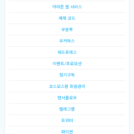
아마존 웹 서비스
예제 코드
우분투
우커머스
워드프레스
이벤트/프로모션
정기구독
코스모스팜 회원관리
텐서플로우
텔레그램
트위터
파이썬