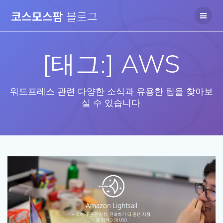
Skip
코스모스팜
블로그
to
content
[태그:]
AWS
워드프레스 관련 다양한 소식과 유용한 팁을 찾아보
실 수 있습니다.