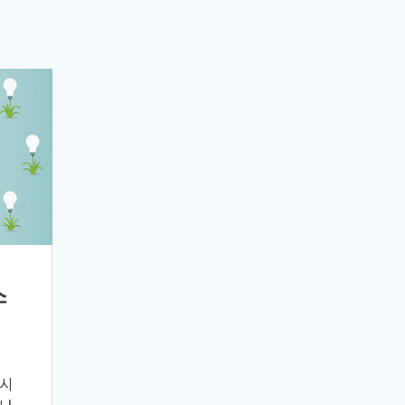
스
아시
떠나