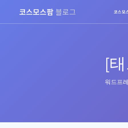
Skip
코스모스팜
블로그
to
코스모
content
[태
워드프레