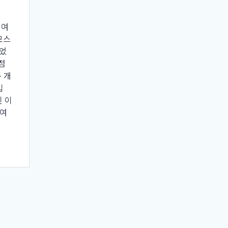
 여
모스
되었
점
 개
입
된 이
보여