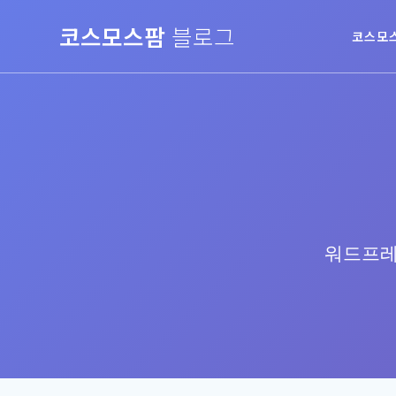
Skip
코스모스팜
블로그
to
코스모
content
워드프레