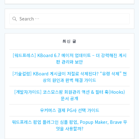
비
게
Search
for:
이
션
최신 글
[워드프레스] KBoard 6.7 메이저 업데이트 – 더 강력해진 게시
판 관리와 보안
[기술컬럼] KBoard 게시글이 저절로 삭제된다? “유령 삭제” 현
상의 원인과 완벽 해결 가이드
[개발자가이드] 코스모스팜 회원관리 액션 & 필터 훅(Hooks)
문서 공개
우커머스 결제 PG사 선택 가이드
워드프레스 팝업 플러그인 심플 팝업, Popup Maker, Brave 무
엇을 사용할까?