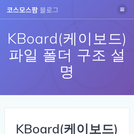
Skip
코스모스팜
블로그
to
content
KBoard(케이보드)
파일 폴더 구조 설
명
KBoard(케이보드)