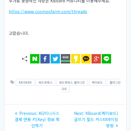
추가로 궁금하신 사항은 KBoard 커뮤니티를 이용해주세요.
https://www.cosmosfarm.com/threads
고맙습니다.
KBOARD
워드프레스
워드프레스 플러그인
케이보드
플러그인
구조
글
Previous
Next
Previous:
KG이니시스
Next:
KBoard(케이보드)
내
post:
post:
결제 연동 키(Key) 정보 확
글쓰기 필드 커스터마이징
인하기
방법