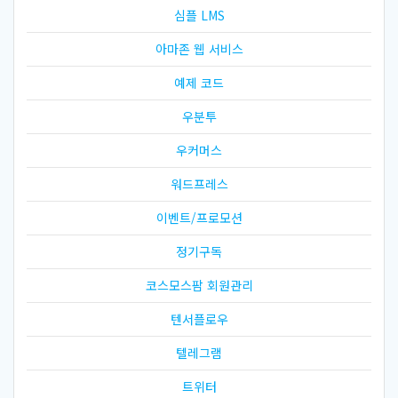
심플 LMS
아마존 웹 서비스
예제 코드
우분투
우커머스
워드프레스
이벤트/프로모션
정기구독
코스모스팜 회원관리
텐서플로우
텔레그램
트위터