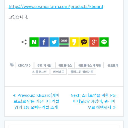
https://www.cosmosfarm.com/products/kboard
고맙습니다.
KBOARD
무료 게시판
워드프레스
워드프레스 게시판
워드프레
스 플러그인
케이보드
플러그인 업데이트
글
Previous
Next
Previous:
KBoard(케이
Next:
스타트업을 위한 PG
내
post:
post:
보드)로 만든 커뮤니티 엑셀
어디일까? 가입비, 관리비
강의 1등 오빠두엑셀 소개
무료 혜택까지
비
Search