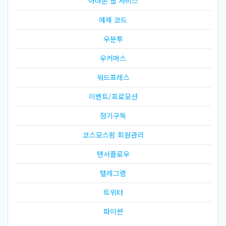
아마존 웹 서비스
예제 코드
우분투
우커머스
워드프레스
이벤트/프로모션
정기구독
코스모스팜 회원관리
텐서플로우
텔레그램
트위터
파이썬