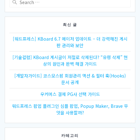
게
for:
이
션
최신 글
[워드프레스] KBoard 6.7 메이저 업데이트 – 더 강력해진 게시
판 관리와 보안
[기술컬럼] KBoard 게시글이 저절로 삭제된다? “유령 삭제” 현
상의 원인과 완벽 해결 가이드
[개발자가이드] 코스모스팜 회원관리 액션 & 필터 훅(Hooks)
문서 공개
우커머스 결제 PG사 선택 가이드
워드프레스 팝업 플러그인 심플 팝업, Popup Maker, Brave 무
엇을 사용할까?
카테고리