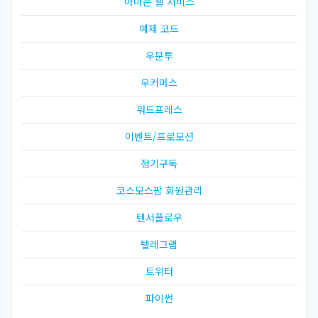
아마존 웹 서비스
예제 코드
우분투
우커머스
워드프레스
이벤트/프로모션
정기구독
코스모스팜 회원관리
텐서플로우
텔레그램
트위터
파이썬