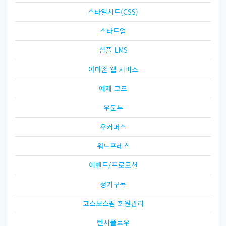
스타일시트(CSS)
스타트업
심플 LMS
아마존 웹 서비스
예제 코드
우분투
우커머스
워드프레스
이벤트/프로모션
정기구독
코스모스팜 회원관리
텐서플로우