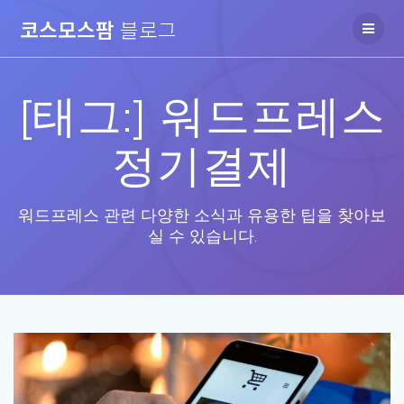
Skip
코스모스팜
블로그
to
content
[태그:]
워드프레스
정기결제
워드프레스 관련 다양한 소식과 유용한 팁을 찾아보
실 수 있습니다.