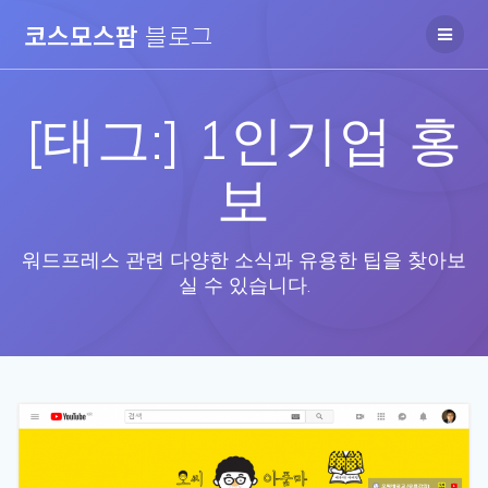
Skip
코스모스팜
블로그
to
content
[태그:]
1인기업 홍
보
워드프레스 관련 다양한 소식과 유용한 팁을 찾아보
실 수 있습니다.