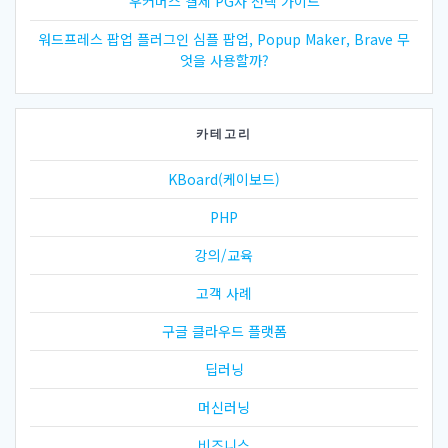
우커머스 결제 PG사 선택 가이드
워드프레스 팝업 플러그인 심플 팝업, Popup Maker, Brave 무
엇을 사용할까?
카테고리
KBoard(케이보드)
PHP
강의/교육
고객 사례
구글 클라우드 플랫폼
딥러닝
머신러닝
비즈니스